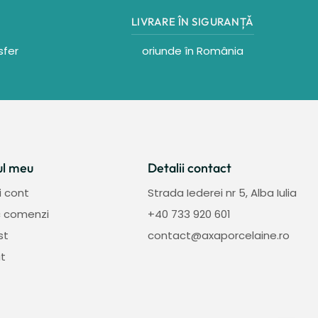
LIVRARE ÎN SIGURANȚǍ
sfer
oriunde în România
ul meu
Detalii contact
i cont
Strada Iederei nr 5, Alba Iulia
ic comenzi
+40 733 920 601
st
contact@axaporcelaine.ro
t