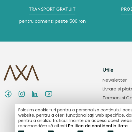
TRANSPORT GRATUIT
PRO
pentru comenzi peste 500 ron
Utile
Newsletter
Livrare si plat
Termeni si Co
Politica de re
Folosim cookie-uri pentru a personaliza conținutul aces
website, pentru a oferi funcționalitați web specifice, dar
Politica Conf
pentru a analiza traficul. Inainte de accesa acest websit
GDPR
recomandăm să citesti
Politica de confidentialitate