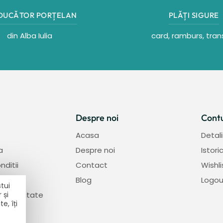
DUCǍTOR PORȚELAN
PLǍȚI SIGURE
din Alba Iulia
card, ramburs, tran
Despre noi
Cont
Acasa
Detali
a
Despre noi
Istor
nditii
Contact
Wishli
tur
Blog
Logou
tui
 și
identialitate
e, îți