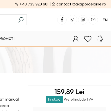
|
+40 733 920 601
contact@axaporcelaine.ro
EN
PROMOTII
159,89 Lei
zat manual
In stoc
Pretul include TVA
enarea