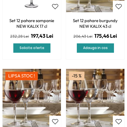
Set 12 pahare sampanie
Set 12 pahare burgundy
NEW KALIX 17 cl
NEW KALIX 43 cl
197,43 Lei
175,46 Lei
232,28 Lei
206,43 Lei
Solicita oferta
Adauga in cos
LIPSA STOC !
-15 %