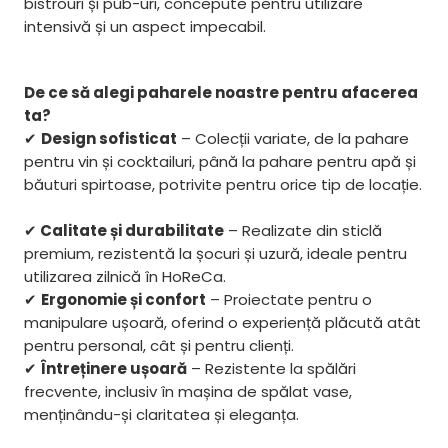
bistrouri și pub-uri, concepute pentru utilizare
intensivă și un aspect impecabil.
De ce să alegi paharele noastre pentru afacerea
ta?
✔
Design sofisticat
– Colecții variate, de la pahare
pentru vin și cocktailuri, până la pahare pentru apă și
băuturi spirtoase, potrivite pentru orice tip de locație.
✔
Calitate și durabilitate
– Realizate din sticlă
premium, rezistentă la șocuri și uzură, ideale pentru
utilizarea zilnică în HoReCa.
✔
Ergonomie și confort
– Proiectate pentru o
manipulare ușoară, oferind o experiență plăcută atât
pentru personal, cât și pentru clienți.
✔
Întreținere ușoară
– Rezistente la spălări
frecvente, inclusiv în mașina de spălat vase,
menținându-și claritatea și eleganța.