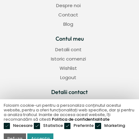
Despre noi
Contact
Blog
Contul meu
Detalii cont
Istoric comenzi
Wishlist
Logout
Detalii contact
Strada Iederei nr 5, Alba Iulia
Folosim cookie-uri pentru a personaliza conținutul acestui
website, pentru a oferi funcționalitați web specifice, dar și pentru
+40 733 920 601
a analiza traficul. Inainte de accesa acest website, îți
recomandăm să citesti
Politica de confidentialitate
contact@axaporcelaine.ro
Necesare
Statistice
Preferinte
Marketing
Refuza
Accepta